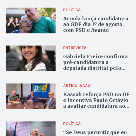
POLÍTICA
Arruda lança candidatura
ao GDF dia 1º de agosto,
com PSD e Avante
ENTREVISTA
Gabriela Freire confirma
pré-candidatura a
deputada distrital pelo
Avante e defende
renovação política no DF
ARTICULAÇÃO
Kassab reforça PSD no DF
e incentiva Paulo Octávio
a avaliar candidatura ao
Senado
POLÍTICA
“Se Deus permitir que eu