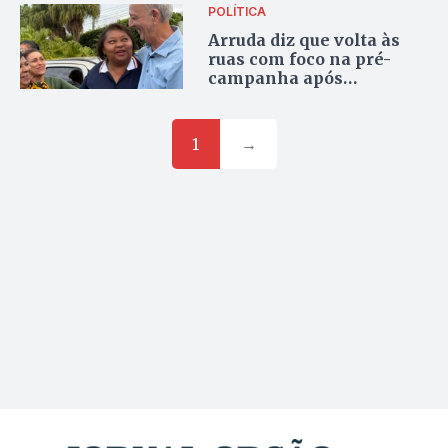
POLÍTICA
Arruda diz que volta às
ruas com foco na pré-
campanha após
suspensão de julgamento
no STF
1
→