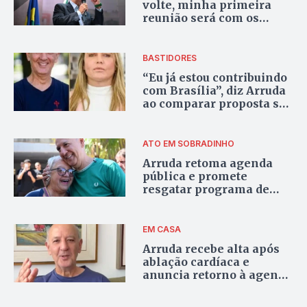
volte, minha primeira
reunião será com os
prefeitos do Entorno”, diz
Arruda em homenagem
no Novo Gama
BASTIDORES
“Eu já estou contribuindo
com Brasília”, diz Arruda
ao comparar proposta sua
com ação anunciada por
Celina
ATO EM SOBRADINHO
Arruda retoma agenda
pública e promete
resgatar programa de
lotes urbanizados no DF
EM CASA
Arruda recebe alta após
ablação cardíaca e
anuncia retorno à agenda
política no domingo