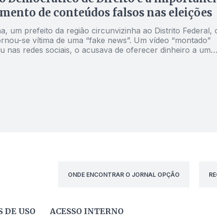
mento de conteúdos falsos nas eleições
, um prefeito da região circunvizinha ao Distrito Federal, 
ornou-se vítima de uma “fake news”. Um vídeo “montado”
u nas redes sociais, o acusava de oferecer dinheiro a um
to para se juntar ao seu partido político. O prefeito ofendi
, contudo, preferiu manter o sigilo do nome da pessoa
te envolvida na difamação. O imbróglio resultou em um
 ocorrência registrado na Delegacia de Novo Gama, onde o
cutivo apresentou “prints” de sua tela de celular como pro
ONDE ENCONTRAR O JORNAL OPÇÃO
RE
 DE USO
ACESSO INTERNO