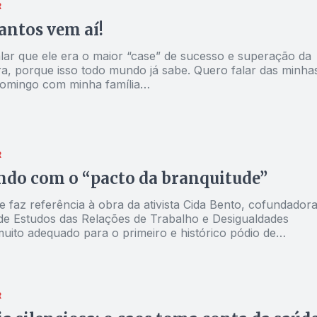
R
Santos vem aí!
lar que ele era o maior “case” de sucesso e superação da
ira, porque isso todo mundo já sabe. Quero falar das minha
domingo com minha família…
R
do com o “pacto da branquitude”
ue faz referência à obra da ativista Cida Bento, cofundador
de Estudos das Relações de Trabalho e Desigualdades
muito adequado para o primeiro e histórico pódio de
egras nas Olimpíadas de Paris
R