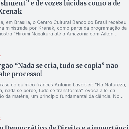
ishment” e de vozes lúcidas como a de
 Krenak
a, em Brasília, o Centro Cultural Banco do Brasil recebeu
ra ministrada por Krenak, como parte da programação da
mostra “Hiromi Nagakura até a Amazônia com Ailton
 exposição apresenta 120 fotografias do premiado fotógraf
romi Nagakura, realizadas em viagens com o líder indígena
ório amazônico, entre os anos de 1993 e 1998
R
argão “Nada se cria, tudo se copia” não
cabe processo!
frase do químico francês Antoine Lavoisier: “Na Natureza,
a, nada se perde, tudo se transforma”, evoca a lei da
o da matéria, um princípio fundamental da ciência. No
distorção popular dessa frase fez nascer o jargão: “Nada s
 se copia”, como uma falha crucial na compreensão da
de
R
o Democrático de Direito e a importânci