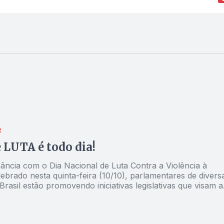
R
e LUTA é todo dia!
ncia com o Dia Nacional de Luta Contra a Violência à
ebrado nesta quinta-feira (10/10), parlamentares de divers
Brasil estão promovendo iniciativas legislativas que visam a
ção de sanções mais rigorosas em defesa das mulheres
 pela violência doméstica