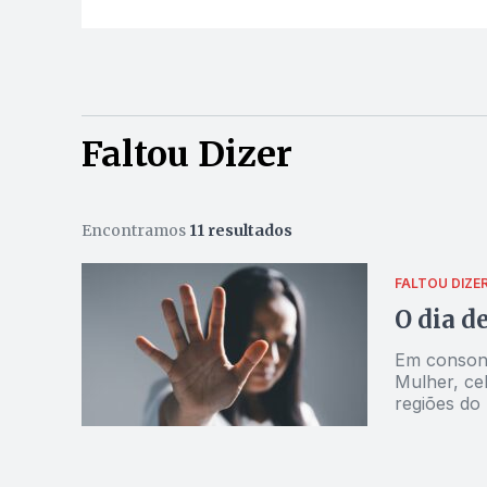
Faltou Dizer
Encontramos
11 resultados
FALTOU DIZE
O dia d
Em consonâ
Mulher, cel
regiões do 
implementa
acometidas