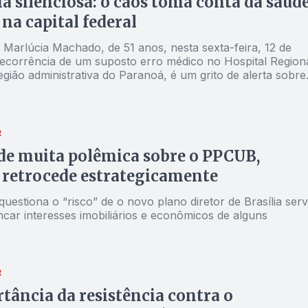
a silenciosa: o caos toma conta da saúd
 na capital federal
 Marlúcia Machado, de 51 anos, nesta sexta-feira, 12 de
decorrência de um suposto erro médico no Hospital Region
egião administrativa do Paranoá, é um grito de alerta sobre
 saúde pública no Distrito Federal
R
de muita polêmica sobre o PPCUB,
 retrocede estrategicamente
uestiona o “risco” de o novo plano diretor de Brasília serv
car interesses imobiliários e econômicos de alguns
R
tância da resistência contra o