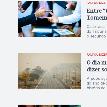
FALTOU DIZE
Entre “
Tomem 
Cadeirada, 
do Tribuna
o segundo e
candidatos
FALTOU DIZE
O dia m
dizer s
A população
do ano de 
história do 