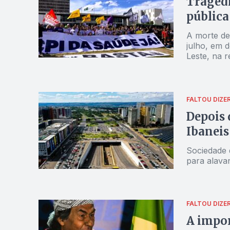
Tragédi
pública
A morte de
julho, em 
Leste, na r
falência da
FALTOU DIZE
Depois 
Ibaneis
Sociedade q
para alavan
FALTOU DIZE
A impor