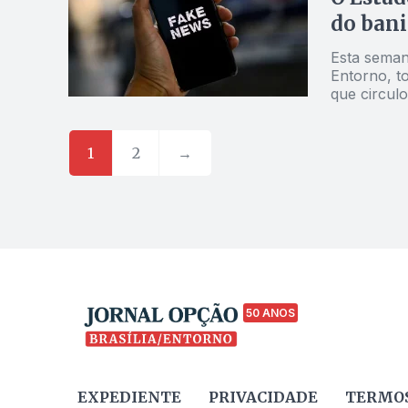
do bani
Esta semana
Entorno, t
que circulo
pré-candida
moralmente
supostamen
1
2
→
boletim de
gestor exe
50 ANOS
EXPEDIENTE
PRIVACIDADE
TERMOS