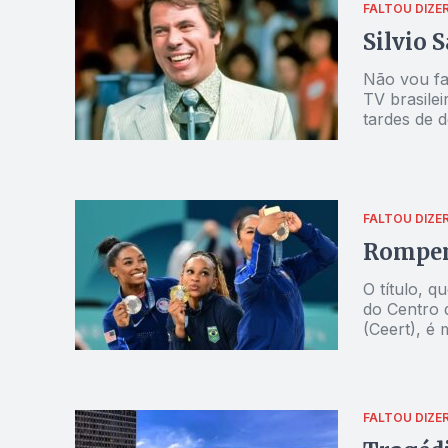
FALTOU DIZE
Silvio 
Não vou fa
TV brasile
tardes de 
FALTOU DIZE
Rompen
O título, q
do Centro 
(Ceert), é 
mulheres n
FALTOU DIZE