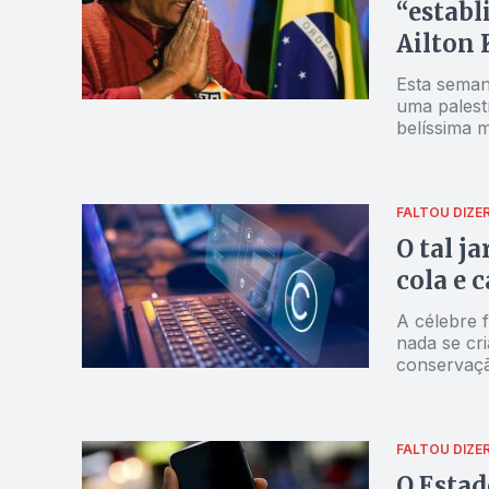
“establ
Ailton
Esta seman
uma palest
belíssima 
Krenak”. A
japonês Hi
pelo territ
FALTOU DIZE
O tal j
cola e 
A célebre 
nada se cri
conservaçã
entanto, a 
cria, tudo
originalida
FALTOU DIZE
O Estad