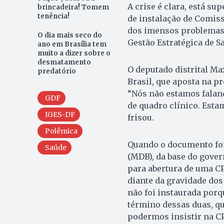
A crise é clara, está su
brincadeira! Tomem
tenência!
de instalação de Comiss
dos imensos problemas 
O dia mais seco do
Gestão Estratégica de Sa
ano em Brasília tem
muito a dizer sobre o
desmatamento
O deputado distrital Ma
predatório
Brasil, que aposta na pr
“Nós não estamos falan
GDF
de quadro clínico. Esta
IGES-DF
frisou.
Polêmica
Quando o documento foi
Saúde
(MDB), da base do govern
para abertura de uma CP
diante da gravidade dos 
não foi instaurada porq
término dessas duas, q
podermos insistir na CPI