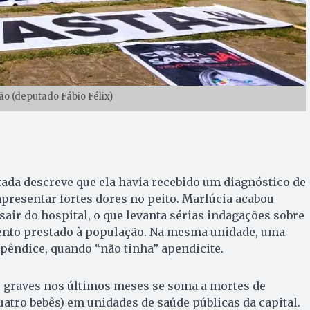
ão (deputado Fábio Félix)
utada descreve que ela havia recebido um diagnóstico de
apresentar fortes dores no peito. Marlúcia acabou
sair do hospital, o que levanta sérias indagações sobre
ento prestado à população. Na mesma unidade, uma
pêndice, quando “não tinha” apendicite.
s graves nos últimos meses se soma a mortes de
atro bebês) em unidades de saúde públicas da capital.