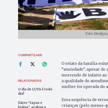
Foto: Divulgaç
COMPARTILHAR
O relato da família enl
“ansiedade”, apesar de 
morrendo de infarto ao 
a qualidade do atendim
RELACIONADAS
mulher foi operada do a
O dia de LUTA é todo
dia!
Essa sequência de erro
Entre “tapas e
crianças (pelo menos qu
beijos”, acabou a