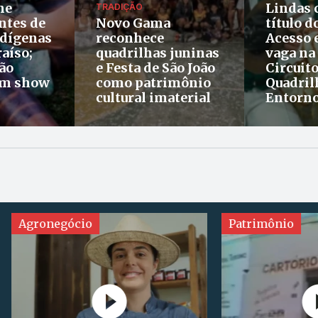
ne
Lindas 
TRADIÇÃO
ntes de
Novo Gama
título d
ndígenas
reconhece
Acesso 
aíso;
quadrilhas juninas
vaga na 
ão
e Festa de São João
Circuito
om show
como patrimônio
Quadril
cultural imaterial
Entorn
egócio
Patrimônio