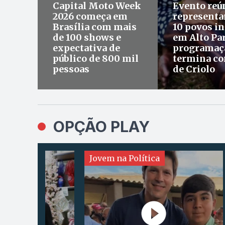
Capital Moto Week
Evento reú
2026 começa em
representa
Brasília com mais
10 povos i
de 100 shows e
em Alto Par
expectativa de
programaç
público de 800 mil
termina c
pessoas
de Criolo
OPÇÃO PLAY
Jovem na Política
Agron