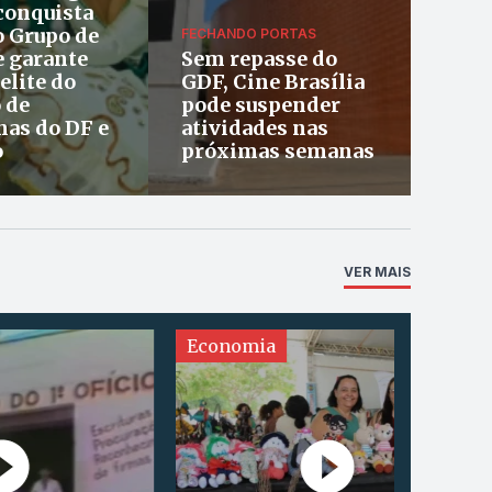
conquista
o Grupo de
FECHANDO PORTAS
e garante
Sem repasse do
elite do
GDF, Cine Brasília
 de
pode suspender
has do DF e
atividades nas
o
próximas semanas
VER MAIS
Economia
Agrone