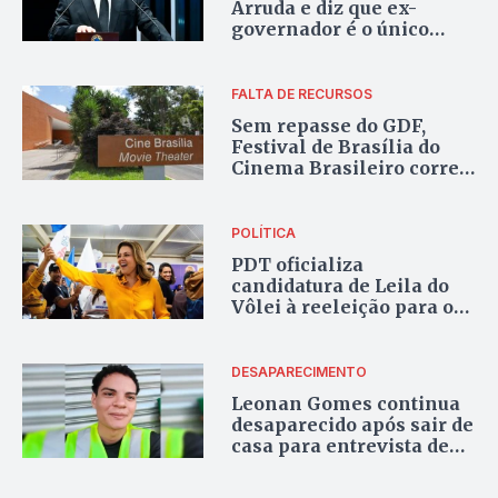
Arruda e diz que ex-
governador é o único
capaz de “recuperar
Brasília”
FALTA DE RECURSOS
Sem repasse do GDF,
Festival de Brasília do
Cinema Brasileiro corre
risco de cancelamento
POLÍTICA
PDT oficializa
candidatura de Leila do
Vôlei à reeleição para o
Senado no DF
DESAPARECIMENTO
Leonan Gomes continua
desaparecido após sair de
casa para entrevista de
emprego há 42 dias sem
respostas