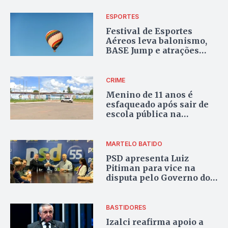
pelo WhatsApp
ESPORTES
Festival de Esportes
Aéreos leva balonismo,
BASE Jump e atrações
gratuitas ao céu de
Brasília
CRIME
Menino de 11 anos é
esfaqueado após sair de
escola pública na
Estrutural
MARTELO BATIDO
PSD apresenta Luiz
Pitiman para vice na
disputa pelo Governo do
DF
BASTIDORES
Izalci reafirma apoio a