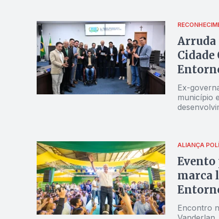
RECONHECIM
Arruda
Cidade 
Entorn
Ex-governa
município 
desenvolvi
ALIANÇA POL
Evento 
marca 
Entorn
Encontro n
Vanderlan, 