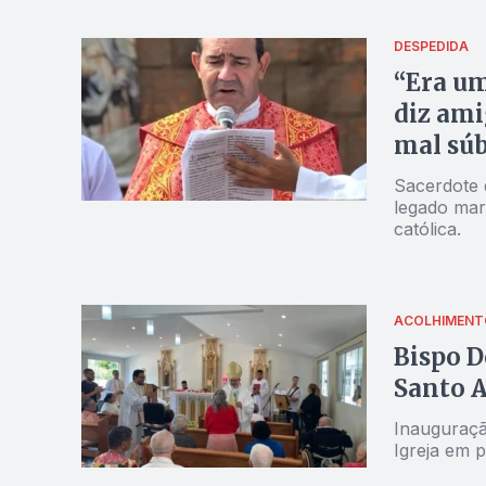
DESPEDIDA
“Era u
diz ami
mal súb
Sacerdote 
legado mar
católica.
ACOLHIMENT
Bispo D
Santo A
Inauguração
Igreja em p