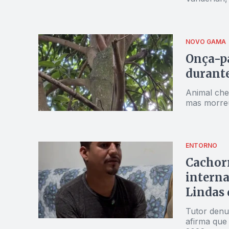
NOVO GAMA
Onça-p
durante
Animal che
mas morreu
ENTORNO
Cachorr
interna
Lindas 
Tutor denun
afirma que