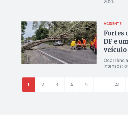
2026.
ACIDENTE
Fortes 
DF e um
veículo
Ocorrência
intensos; o
1
2
3
4
5
…
41