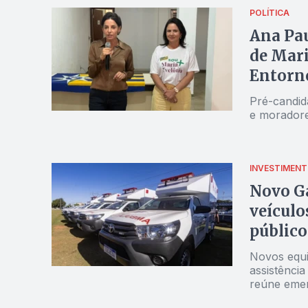
POLÍTICA
Ana Pau
de Mari
Entorn
Pré-candid
e moradore
INVESTIMEN
Novo Ga
veículo
público
Novos equi
assistência
reúne emen