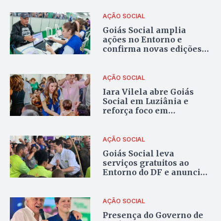
AÇÃO SOCIAL
Goiás Social amplia
ações no Entorno e
confirma novas edições
em Novo Gama e
Valparaíso
AÇÃO SOCIAL
Iara Vilela abre Goiás
Social em Luziânia e
reforça foco em
qualificação e autonomia
financeira
AÇÃO SOCIAL
Goiás Social leva
serviços gratuitos ao
Entorno do DF e anuncia
obras em Cidade
Ocidental
AÇÃO SOCIAL
Presença do Governo de