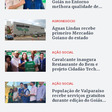
Goiás no Entorno
melhora qualidade de
vida e amplia acesso a
serviços essenciais
AGRONEGÓCIO
Águas Lindas recebe
primeiro Mercadão
Goiano do estado
AÇÃO SOCIAL
Cavalcante inaugura
Restaurante do Bem e
projeto Cidadão Tech
Campo em ação do Goiás
Social
AÇÃO SOCIAL
População de Valparaíso
recebe serviços gratuitos
durante edição do Goiás
Social