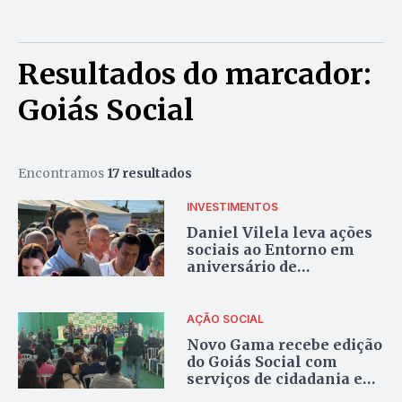
Resultados do marcador:
Goiás Social
Encontramos
17 resultados
INVESTIMENTOS
Daniel Vilela leva ações
sociais ao Entorno em
aniversário de
Valparaíso: “Região
alavanca o crescimento
do estado”
AÇÃO SOCIAL
Novo Gama recebe edição
do Goiás Social com
serviços de cidadania e
assistência à população