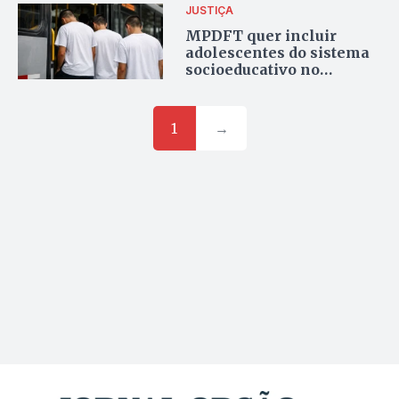
JUSTIÇA
MPDFT quer incluir
adolescentes do sistema
socioeducativo no
transporte por ônibus no
DF
1
→