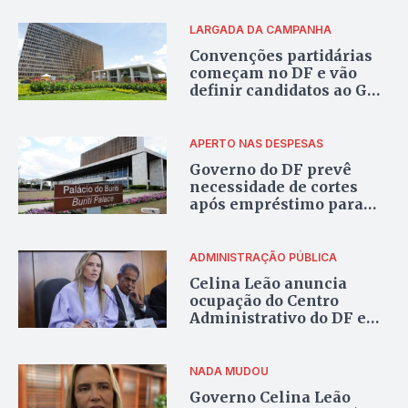
LARGADA DA CAMPANHA
Convenções partidárias
começam no DF e vão
definir candidatos ao GDF
até 5 de agosto
APERTO NAS DESPESAS
Governo do DF prevê
necessidade de cortes
após empréstimo para
socorrer o BRB, aponta
relatório interno
ADMINISTRAÇÃO PÚBLICA
Celina Leão anuncia
ocupação do Centro
Administrativo do DF e
prevê economia de R$ 1
bilhão em cinco anos
NADA MUDOU
Governo Celina Leão