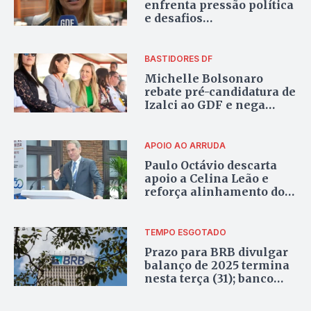
enfrenta pressão política
e desafios
administrativos no DF às
vésperas de um mês de
gestão
BASTIDORES DF
Michelle Bolsonaro
rebate pré-candidatura de
Izalci ao GDF e nega
apoio do PL
APOIO AO ARRUDA
Paulo Octávio descarta
apoio a Celina Leão e
reforça alinhamento do
partido com Arruda
TEMPO ESGOTADO
Prazo para BRB divulgar
balanço de 2025 termina
nesta terça (31); banco
pode sofrer sanções