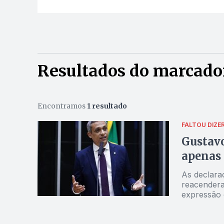
Resultados do marcado
Encontramos
1 resultado
FALTOU DIZE
Gustav
apenas 
As declara
reacenderam
expressão 