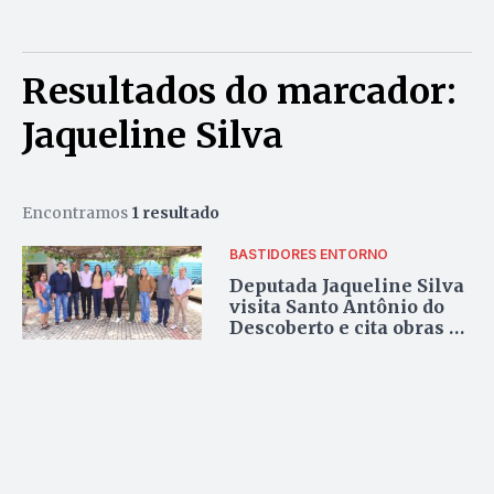
Resultados do marcador:
Jaqueline Silva
Encontramos
1 resultado
BASTIDORES ENTORNO
Deputada Jaqueline Silva
visita Santo Antônio do
Descoberto e cita obras de
impacto para o DF e
Entorno