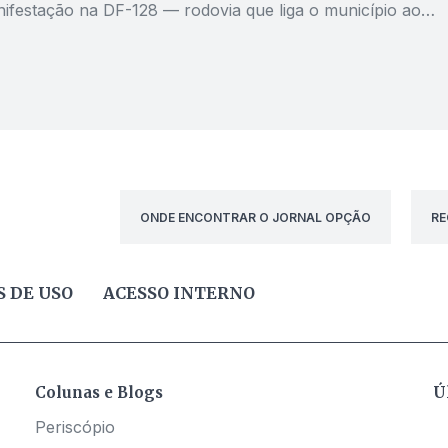
ifestação na DF-128 — rodovia que liga o município ao
ederal e que é conhecida como Rodovia da Morte devido ao
 de acidentes com vítimas fatais.
ONDE ENCONTRAR O JORNAL OPÇÃO
RE
 DE USO
ACESSO INTERNO
Colunas e Blogs
Ú
Periscópio