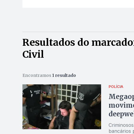
Resultados do marcador
Civil
Encontramos
1 resultado
POLÍCIA
Megaop
movime
deepwe
Criminosos
bancários 