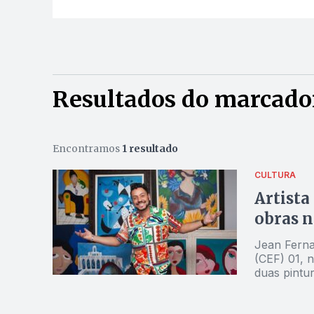
Resultados do marcador
Encontramos
1 resultado
CULTURA
Artista
obras n
Jean Ferna
(CEF) 01, n
duas pintu
quinzena d
sobre essa