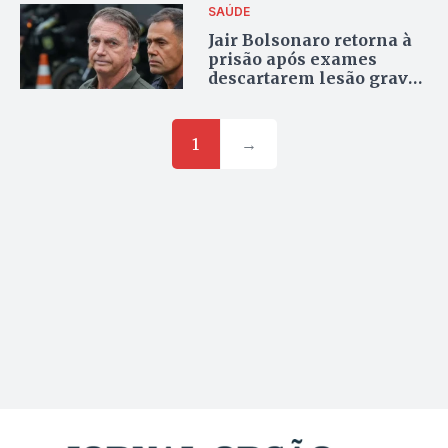
SAÚDE
Jair Bolsonaro retorna à
prisão após exames
descartarem lesão grave
em queda na cela
1
→