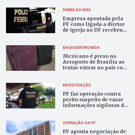
Moraes
FARRA DO INSS
Empresa apontada pela
PF como ligada a diretor
de igreja no DF recebeu
R$ 18 milhões de holding
investigada por lavagem
de dinheiro
BAGAGEM PROIBIDA
Mexicano é preso no
Aeroporto de Brasília ao
tentar entrar no país com
3,5 kg de metanfetamina
INVESTIGAÇÃO
PF faz operação contra
perito suspeito de vazar
informações sigilosas do
caso Banco Master
OPERAÇÃO DA PF
PF aponta negociação de