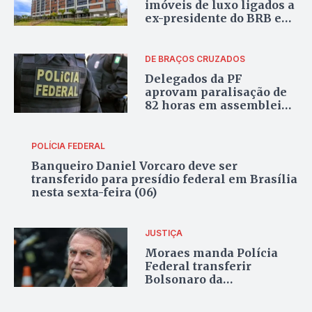
imóveis de luxo ligados a
ex-presidente do BRB em
investigação
DE BRAÇOS CRUZADOS
Delegados da PF
aprovam paralisação de
82 horas em assembleia
nacional; movimento
começa 00h de quarta
POLÍCIA FEDERAL
Banqueiro Daniel Vorcaro deve ser
transferido para presídio federal em Brasília
nesta sexta-feira (06)
JUSTIÇA
Moraes manda Polícia
Federal transferir
Bolsonaro da
Superintendência para a
“Papudinha”, no DF