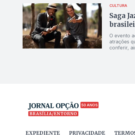
CULTURA
Saga Ja
brasile
O evento a
atrações q
conferir, a
talentosos
conversara
50 ANOS
EXPEDIENTE
PRIVACIDADE
TERMOS