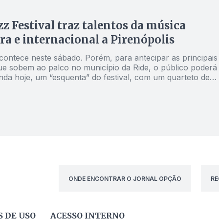
zz Festival traz talentos da música
ira e internacional a Pirenópolis
contece neste sábado. Porém, para antecipar as principais
ue sobem ao palco no município da Ride, o público poderá
inda hoje, um “esquenta” do festival, com um quarteto de
 instrumentistas. Pessoas envolvidas com o Saga Jazz
m com o Jornal Opção Entorno, para dar mais detalhes
ONDE ENCONTRAR O JORNAL OPÇÃO
RE
 DE USO
ACESSO INTERNO