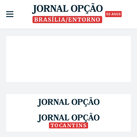
50 ANOS
TOCANTINS