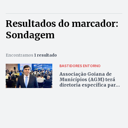
Resultados do marcador:
Sondagem
Encontramos
1 resultado
BASTIDORES ENTORNO
Associação Goiana de
Municípios (AGM) terá
diretoria específica para
o Entorno