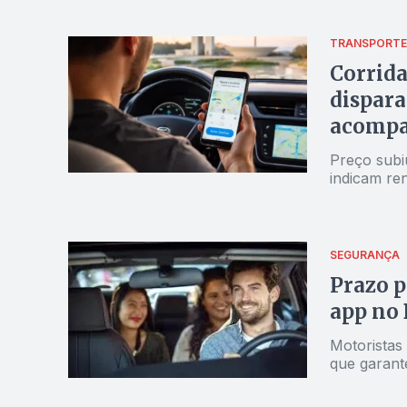
TRANSPORTE
Corrida
dispar
acomp
Preço subi
indicam re
SEGURANÇA
Prazo p
app no 
Motoristas 
que garant