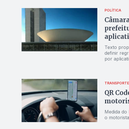
POLÍTICA
Câmara 
prefeit
aplicat
Texto propõ
definir reg
por aplicat
TRANSPORTE
QR Code
motoris
Medida do 
o motorist