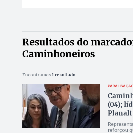
Resultados do marcador
Caminhoneiros
Encontramos
1 resultado
PARALISAÇÃ
Caminh
(04); l
Planalt
Representa
reforçou q