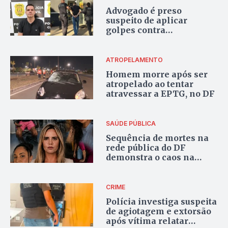
Advogado é preso
suspeito de aplicar
golpes contra
beneficiários do Minha
Casa, Minha Vida em
Luziânia
ATROPELAMENTO
Homem morre após ser
atropelado ao tentar
atravessar a EPTG, no DF
SAÚDE PÚBLICA
Sequência de mortes na
rede pública do DF
demonstra o caos na
saúde
CRIME
Polícia investiga suspeita
de agiotagem e extorsão
após vítima relatar