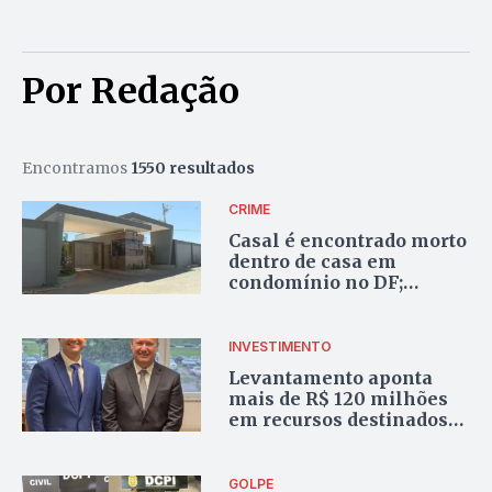
Por Redação
Encontramos
1550 resultados
CRIME
Casal é encontrado morto
dentro de casa em
condomínio no DF;
vizinho é preso suspeito
do crime
INVESTIMENTO
Levantamento aponta
mais de R$ 120 milhões
em recursos destinados
por Célio Silveira à
Luziânia
GOLPE