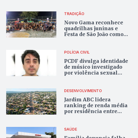
ameaças de morte em
Cristalina
TRADIÇÃO
Novo Gama reconhece
quadrilhas juninas e
Festa de São João como
patrimônio cultural
imaterial
POLÍCIA CIVIL
PCDF divulga identidade
de músico investigado
por violência sexual
contra criança de 2 anos
no DF
DESENVOLVIMENTO
Jardim ABC lidera
ranking de renda média
por residência entre
distritos do Entorno do DF
SAÚDE