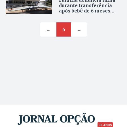
Família denuncia falha
durante transferência
após bebê de 6 meses
morrer entre hospitais
no DF
←
6
→
50 ANOS