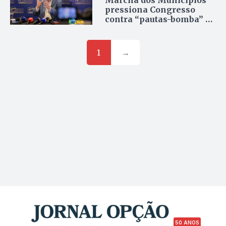
Marcha dos Municípios
pressiona Congresso
contra “pautas-bomba” e
alerta para risco de
colapso nas prefeituras
1
→
50 ANOS