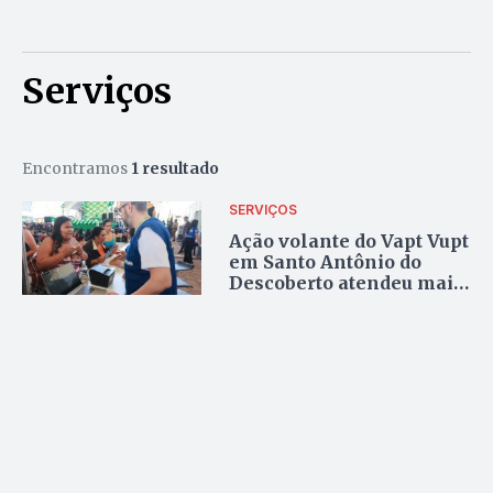
Serviços
Encontramos
1 resultado
SERVIÇOS
Ação volante do Vapt Vupt
em Santo Antônio do
Descoberto atendeu mais
de 700 pessoas