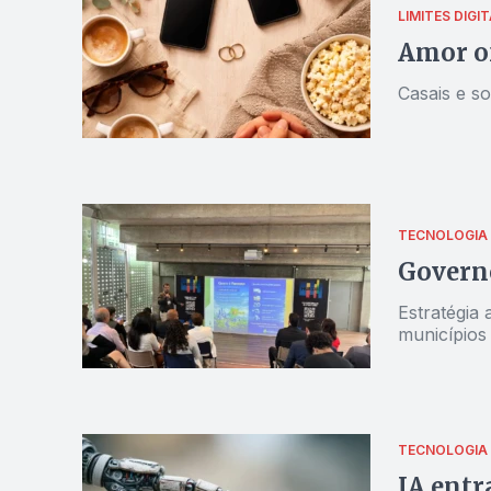
LIMITES DIGIT
Amor of
Casais e so
TECNOLOGIA
Governo
Estratégia 
municípios 
TECNOLOGIA
IA entr