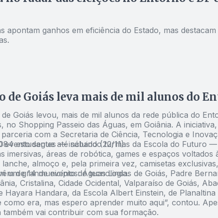
tas apontam ganhos em eficiência do Estado, mas destacam r
as.
 de Goiás leva mais de mil alunos do E
de Goiás levou, mais de mil alunos da rede pública do Ento
, no Shopping Passeio das Águas, em Goiânia. A iniciativa,
parceria com a Secretaria de Ciência, Tecnologia e Inovaçã
O evento segue até sábado (22/11).
.084 estudantes — incluindo turmas da Escola do Futuro —
s imersivas, áreas de robótica, games e espaços voltados 
 lanche, almoço e, pela primeira vez, camisetas exclusivas
m um grande evento de tecnologia.
vêm de 14 municípios: Águas Lindas de Goiás, Padre Berna
nia, Cristalina, Cidade Ocidental, Valparaíso de Goiás, Ab
e Hayara Handara, da Escola Albert Einstein, de Planaltina
 como era, mas espero aprender muito aqui”, contou. Apes
a também vai contribuir com sua formação.