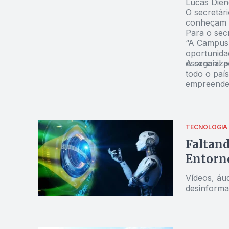
Lucas Dien
O secretár
conheçam p
Para o secr
“A Campus 
oportunida
essencial 
A organiza
todo o país
empreended
TECNOLOGIA
Faltand
Entorn
Vídeos, áu
desinforma