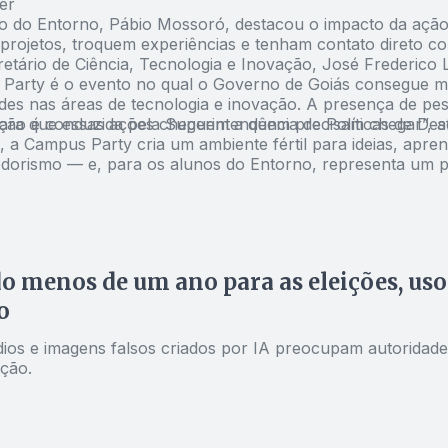
er
io do Entorno, Pábio Mossoró, destacou o impacto da ação
rojetos, troquem experiências e tenham contato direto com
etário de Ciência, Tecnologia e Inovação, José Frederico L
Party é o evento no qual o Governo de Goiás consegue mo
des nas áreas de tecnologia e inovação. A presença de pes
para que essas ações cheguem a quem precisam chegar”, a
ção é conduzida pela Superintendência de Políticas de D
, a Campus Party cria um ambiente fértil para ideias, apr
orismo — e, para os alunos do Entorno, representa um pa
o menos de um ano para as eleições, uso 
o
dios e imagens falsos criados por IA preocupam autorida
ção.