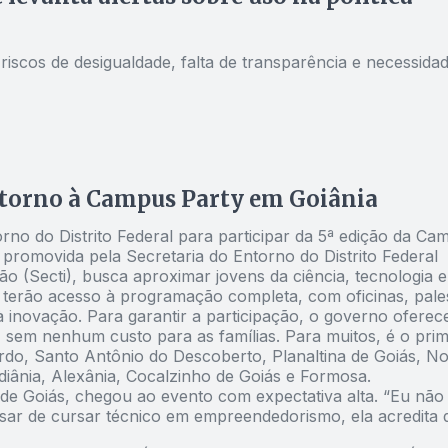
iscos de desigualdade, falta de transparência e necessida
ntorno à Campus Party em Goiânia
rno do Distrito Federal para participar da 5ª edição da Ca
 promovida pela Secretaria do Entorno do Distrito Federal
o (Secti), busca aproximar jovens da ciência, tecnologia e
 terão acesso à programação completa, com oficinas, pales
à inovação. Para garantir a participação, o governo oferec
, sem nenhum custo para as famílias. Para muitos, é o prim
rdo, Santo Antônio do Descoberto, Planaltina de Goiás, N
adiânia, Alexânia, Cocalzinho de Goiás e Formosa.
 de Goiás, chegou ao evento com expectativa alta. “Eu não
ar de cursar técnico em empreendedorismo, ela acredita 