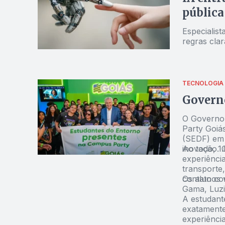
pública
Especialis
regras clar
TECNOLOGIA
Governo
O Governo 
Party Goiás
(SEDF) em 
inovação. 
Ao todo, 1
experiência
transporte,
contato co
Os alunos 
Gama, Luziâ
A estudant
exatamente
experiênci