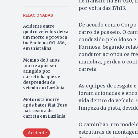
de trânsito na BR-020, n
por volta das 17h13.
RELACIONADAS
De acordo com o Corpo 
Acidente entre
carro de passeio. O cam
quatro veículos deixa
um morto e provoca
conduzido pelo idoso e
incêndio na GO-436,
Formosa. Segundo relato
em Cristalina
condutor acionou os fre
Menino de 3 anos
manobra, perdeu o contro
morre após ser
carreta.
atingido por
carretinha que se
desprendeu de
As equipes de resgate e
veículo em Luziânia
foram acionadas e encon
Motorista morre
vida dentro do veículo.
após bater Fiat Toro
limpeza da pista, devid
na traseira de
carreta em Luziânia
O caminhão, um modelo
estruturas de montagem
Acidente