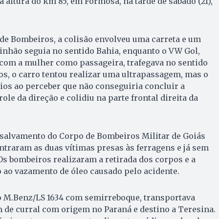
a altura do km 85, em Formosa, na tarde de sábado (21),
de Bombeiros, a colisão envolveu uma carreta e um
inhão seguia no sentido Bahia, enquanto o VW Gol,
 com a mulher como passageira, trafegava no sentido
s, o carro tentou realizar uma ultrapassagem, mas o
ios ao perceber que não conseguiria concluir a
le da direção e colidiu na parte frontal direita da
 salvamento do Corpo de Bombeiros Militar de Goiás
traram as duas vítimas presas às ferragens e já sem
 Os bombeiros realizaram a retirada dos corpos e a
o ao vazamento de óleo causado pelo acidente.
 M.Benz/LS 1634 com semirreboque, transportava
 de curral com origem no Paraná e destino a Teresina.