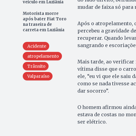
veículo em Luziânia
mudar de faixa só para 
Motorista morre
após bater Fiat Toro
Após o atropelamento, o
na traseira de
carreta em Luziânia
percebeu a gravidade de
recuperar. Quando levant
sangrando e escoriações
Acidente
atropelamento
Mais tarde, ao verifica
Trânsito
vítima disse que o carr
ele, “eu vi que ele saiu 
Valparaíso
como se nada tivesse 
dar socorro”.
O homem afirmou ainda 
estava de costas no mom
ser elétrico.