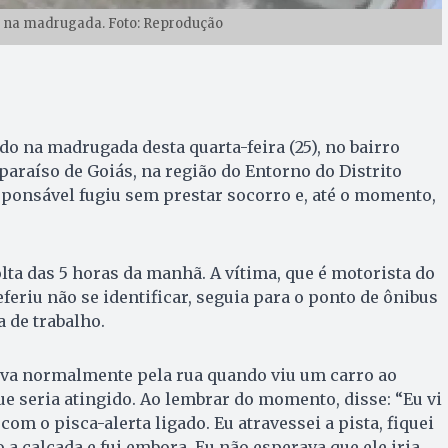
 na madrugada. Foto: Reprodução
 na madrugada desta quarta-feira (25), no bairro
paraíso de Goiás, na região do Entorno do Distrito
sponsável fugiu sem prestar socorro e, até o momento,
lta das 5 horas da manhã. A vítima, que é motorista do
feriu não se identificar, seguia para o ponto de ônibus
 de trabalho.
va normalmente pela rua quando viu um carro ao
e seria atingido. Ao lembrar do momento, disse: “Eu vi
om o pisca-alerta ligado. Eu atravessei a pista, fiquei
o a calçada e fui embora. Eu não esperava que ele iria