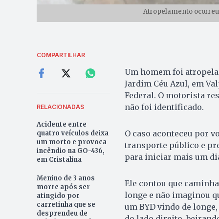
Atropelamento ocorreu
COMPARTILHAR
Um homem foi atropelado
Jardim Céu Azul, em Val
Federal. O motorista re
não foi identificado.
RELACIONADAS
Acidente entre
O caso aconteceu por vo
quatro veículos deixa
um morto e provoca
transporte público e pre
incêndio na GO-436,
para iniciar mais um dia
em Cristalina
Menino de 3 anos
Ele contou que caminha
morre após ser
longe e não imaginou qu
atingido por
carretinha que se
um BYD vindo de longe, c
desprendeu de
do lado direito, beirand