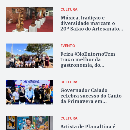
CULTURA
Música, tradição e
diversidade marcam o
20º Salão do Artesanato
em Brasília
EVENTO
Feira #NoEntornoTem
traz o melhor da
gastronomia, do
artesanato e do turismo
goiano a Brasília
CULTURA
Governador Caiado
celebra sucesso do Canto
da Primavera em
Pirenópolis
CULTURA
Artista de Planaltina é