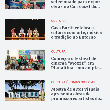
selecionado para expor
obras no Carrousel du
Louvre, em Paris
CULTURA
Casa Buriti celebra a
cultura com arte, música
e tradição no Entorno
CULTURA
Começou o festival de
cinema “Motriz”, em
Planaltina, com ampla
programação que vai até
o sábado (26)
CULTURA
ÚLTIMAS NOTÍCIAS
Mostra de artes visuais
apresenta obras de
promissores artistas do
Entorno