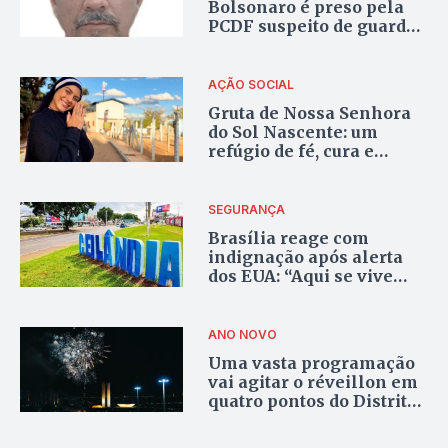
Bolsonaro é preso pela
PCDF suspeito de guardar
veículos furtados
AÇÃO SOCIAL
Gruta de Nossa Senhora
do Sol Nascente: um
refúgio de fé, cura e
transformação no
coração de Ceilândia
SEGURANÇA
Brasília reage com
indignação após alerta
dos EUA: “Aqui se vive
com segurança e
acolhimento”, diz
governador
ANO NOVO
Uma vasta programação
vai agitar o réveillon em
quatro pontos do Distrito
Federal