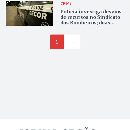
CRIME
Polícia investiga desvios
de recursos no Sindicato
dos Bombeiros; duas
cidades no Entorno são
alvo
1
→