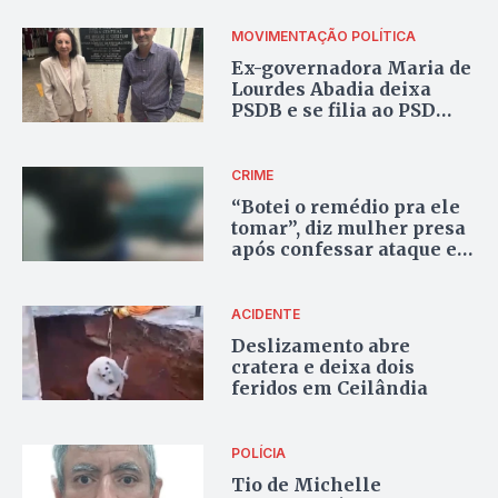
MOVIMENTAÇÃO POLÍTICA
Ex-governadora Maria de
Lourdes Abadia deixa
PSDB e se filia ao PSD
com apoio de Arruda e
Kassab
CRIME
“Botei o remédio pra ele
tomar”, diz mulher presa
após confessar ataque e
roubo no DF
ACIDENTE
Deslizamento abre
cratera e deixa dois
feridos em Ceilândia
POLÍCIA
Tio de Michelle