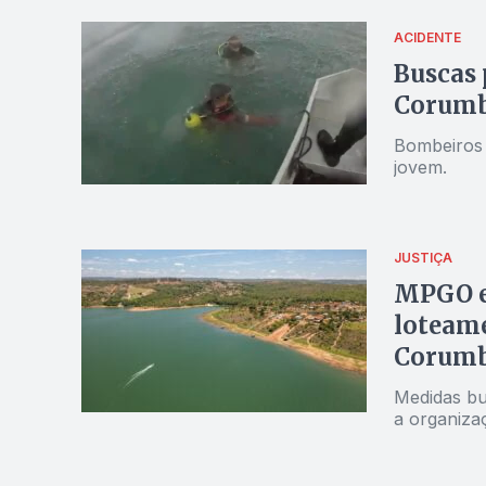
ACIDENTE
Buscas 
Corumb
Bombeiros 
jovem.
JUSTIÇA
MPGO en
loteame
Corumb
Medidas bu
a organizaç