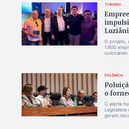
TURISMO
Empree
impuls
Luziân
O projeto,
1.800 empre
colocando 
internacion
POLÊMICA
Poluiçã
o forne
O alerta f
Legislativa
geram risc
Descobert