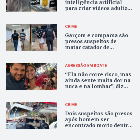
inteligência artificial
para criar vídeos adultos
falsos com imagens de
funcionárias no DF
CRIME
Garçom e comparsa são
presos suspeitos de
matar catador de
recicláveis com 40
facadas no DF
AGRESSÃO EM BOATE
“Ela não corre risco, mas
ainda sente muita dor na
nuca e na lombar”, diz
Oswaldo Eustáquio sobre
estado de saúde da filha
CRIME
Dois suspeitos são presos
após homem ser
encontrado morto dentro
de residência em Cidade
Ocidental