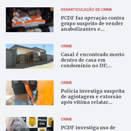
DESARTICULAÇÃO DE CRIME
PCDF faz operação contra
grupo suspeito de vender
anabolizantes e
medicamentos
controlados no DF; 11 são
presos
CRIME
Casal é encontrado morto
dentro de casa em
condomínio no DF;
vizinho é preso suspeito
do crime
CRIME
Polícia investiga suspeita
de agiotagem e extorsão
após vítima relatar
ameaças de morte em
Cristalina
CRIME
PCDF investiga uso de