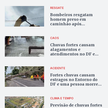
prejuízos em Formosa
RESGATE
Bombeiros resgatam
homem preso em
caminhão após
destelhamento de galpão
em Luziânia
CAOS
Chuvas fortes causam
alagamentos e
atendimentos no DF e
Entorno
ACIDENTE
Fortes chuvas causam
estragos no Entorno do
DF e uma pessoa morre
após árvore cair sobre
veículo
CLIMA E TEMPO
Previsão de chuvas fortes