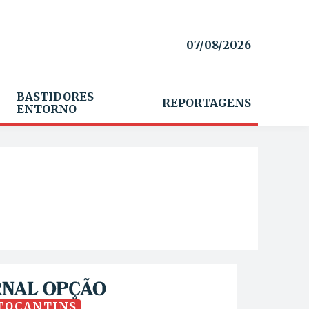
07/08/2026
BASTIDORES
REPORTAGENS
ENTORNO
TOCANTINS