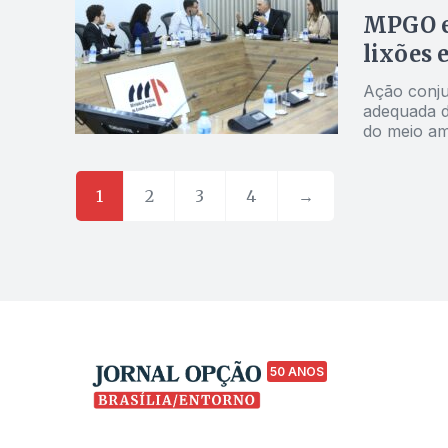
MPGO e 
lixões 
Ação conju
adequada d
do meio am
1
2
3
4
→
50 ANOS