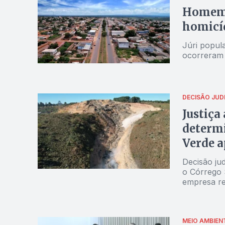
Homem é
homicíd
Júri popul
ocorreram 
DECISÃO JUDI
Justiça
determi
Verde a
Bernar
Decisão jud
o Córrego 
empresa re
MEIO AMBIEN