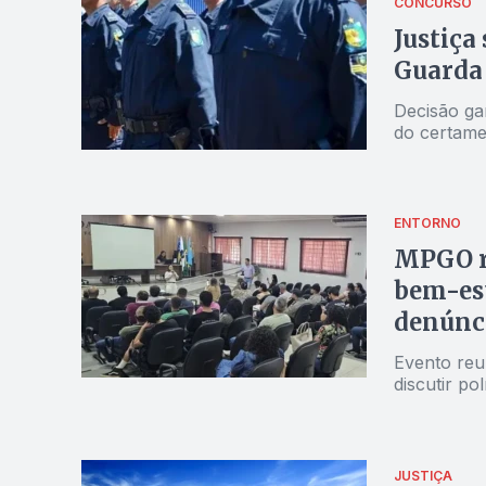
CONCURSO
Justiça
Guarda
Decisão ga
do certame
ENTORNO
MPGO re
bem-est
denúnci
Evento reu
discutir po
JUSTIÇA