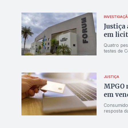
INVESTIGAÇ
Justiça
em lici
Quatro pes
testes de 
JUSTIÇA
MPGO m
em ven
Consumidor
resposta d