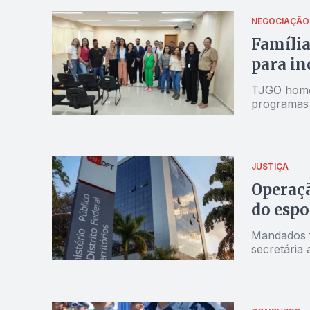
NEGOCIAÇÃO
Família
para in
TJGO homol
programas s
JUSTIÇA
Operaçã
do espo
Mandados f
secretária 