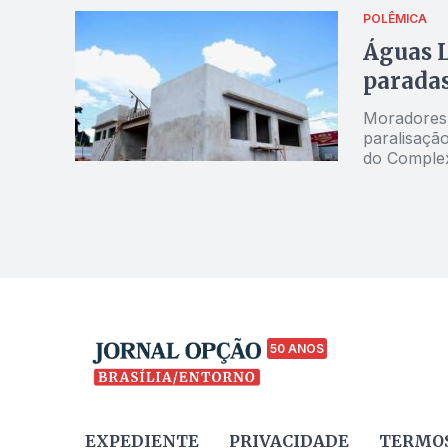
POLÊMICA
Águas 
paradas
Moradores 
paralisaçã
do Complex
alega que 
50 ANOS
EXPEDIENTE
PRIVACIDADE
TERMOS