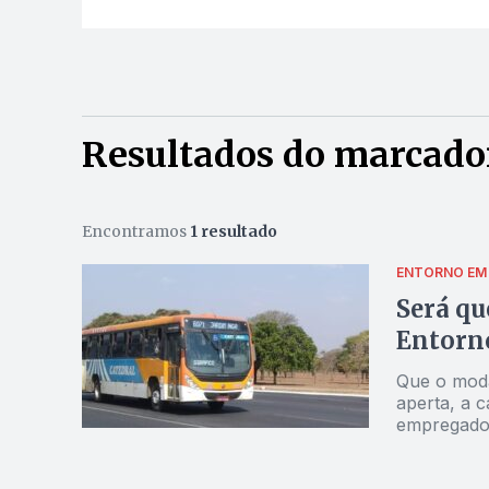
Resultados do marcado
Encontramos
1 resultado
ENTORNO EM
Será qu
Entorno
Que o moda
aperta, a 
empregador
(29), duran
para a reg