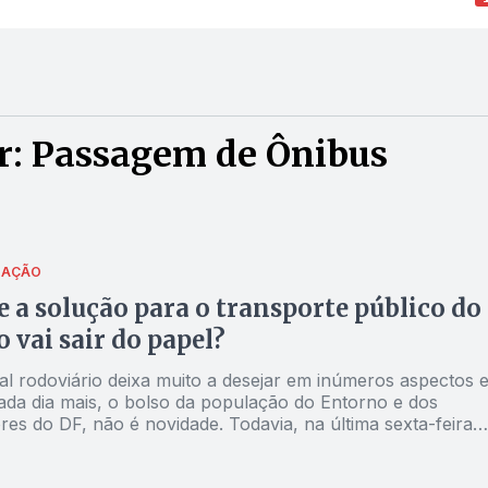
r: Passagem de Ônibus
 AÇÃO
e a solução para o transporte público do
 vai sair do papel?
l rodoviário deixa muito a desejar em inúmeros aspectos 
cada dia mais, o bolso da população do Entorno e dos
es do DF, não é novidade. Todavia, na última sexta-feira
te a reunião do Consórcio Brasil Central, a questão viscera
ião esteve na pauta dos debates. Haverá luz no fim deste