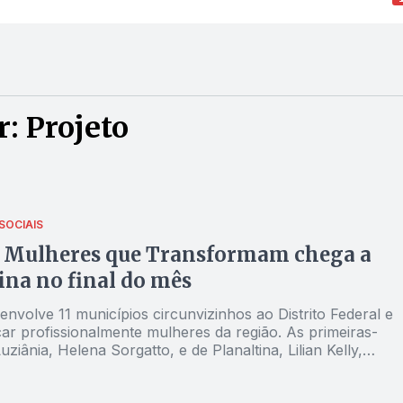
: Projeto
SOCIAIS
o Mulheres que Transformam chega a
ina no final do mês
a envolve 11 municípios circunvizinhos ao Distrito Federal e
icar profissionalmente mulheres da região. As primeiras-
ziânia, Helena Sorgatto, e de Planaltina, Lilian Kelly,
m com o Jornal Opção Entorno sobre a ação, que conta
o da senadora Damares Alves