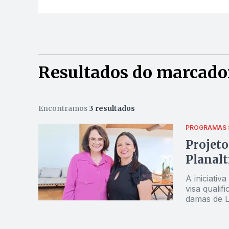
Resultados do marcador
Encontramos
3 resultados
PROGRAMAS 
Projet
Planalt
A iniciativ
visa qualif
damas de Lu
conversara
com o apoi