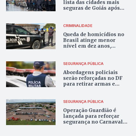
lista das cidades mais
seguras de Goiás após
queda nos índices de
violência
CRIMINALIDADE
Queda de homicídios no
Brasil atinge menor
nível em dez anos,
aponta Ministério da
Justiça
SEGURANÇA PÚBLICA
Abordagens policiais
serão reforçadas no DF
para retirar armas e
proteger população em
situação de rua
SEGURANÇA PÚBLICA
Operação Guardião é
lançada para reforçar
segurança no Carnaval
em Novo Gama