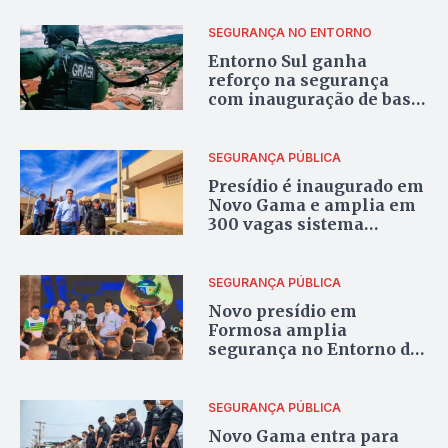
DF 360º no centro de
Brasília
SEGURANÇA NO ENTORNO
Entorno Sul ganha
reforço na segurança
com inauguração de base
aérea do Graer em
Luziânia
SEGURANÇA PÚBLICA
Presídio é inaugurado em
Novo Gama e amplia em
300 vagas sistema
prisional de Goiás
SEGURANÇA PÚBLICA
Novo presídio em
Formosa amplia
segurança no Entorno do
DF e cria 400 vagas
SEGURANÇA PÚBLICA
Novo Gama entra para