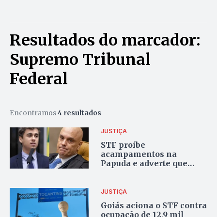
Resultados do marcador:
Supremo Tribunal
Federal
Encontramos
4 resultados
JUSTIÇA
STF proíbe
acampamentos na
Papuda e adverte que
caminhada anunciada
por Nikolas não pode
ocorrer no local
JUSTIÇA
Goiás aciona o STF contra
ocupação de 12,9 mil