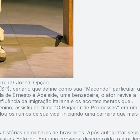
rreira/ Jornal Opção
a (SP), cenário que define como sua "Macondo" particular 
la de Ernesto e Adelaide, uma benzedeira, o ator revive a
nfluência da imigração italiana e os acontecimentos que
nino, assistiu ao filme "O Pagador de Promessas" em um
udou os rumos de sua vida, iniciando uma carreira que mais 
istórias de milhares de brasileiros. Após autografar seus 
rasília / Entorno. Em uma conversa descontraída, o ator le