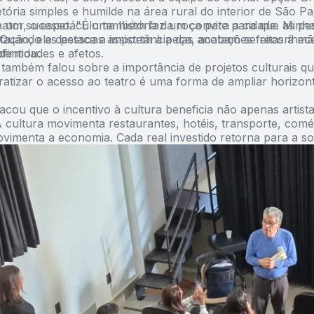
etória simples e humilde na área rural do interior de São Pa
a um sucesso. "É uma história da roça para a cidade. Minha
ator, o espetáculo também faz um convite para que as pe
Quando as pessoas assistem à peça, acabam se reconhece
tação, ele destaca a importância das anotações feitas à m
 afirmou.
dentidades e afetos.
i também falou sobre a importância de projetos culturais q
ratizar o acesso ao teatro é uma forma de ampliar horizont
tacou que o incentivo à cultura beneficia não apenas artis
A cultura movimenta restaurantes, hotéis, transporte, com
imenta a economia. Cada real investido retorna para a so