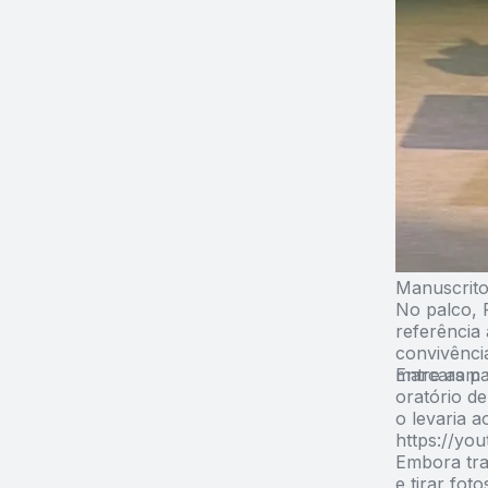
Manuscrito
No palco, 
referência 
convivência
marcaram s
Entre as p
oratório de
o levaria a
https://yo
Embora trat
e tirar fo