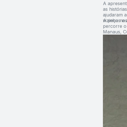
A apresent
as história
ajudaram a 
vizinhos e 
A peça nas
percorre o
Manaus, Cur
Portugal e