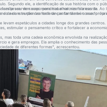
ulo. Segundo ele, a identificação de sua história com o púb
 família saiu do campo para trabalhar nas fábricas de
ssoas preservem suas memórias e valorizem a escrita. Ao 
ndo nela e sentem vontade de contar também suas própri
ão e da construção das lembranças familiares como forma 
ue levam espetáculos a cidades longe dos grandes centros.
es, estimular o pensamento crítico e fortalecer a economi
tas, mas toda uma cadeia econômica envolvida na realizaçã
ércio e gera empregos. Ela amplia o conhecimento das pes
ciedade de diferentes formas", acrescentou.