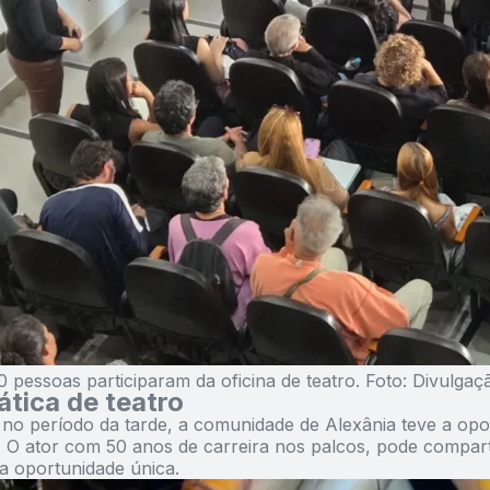
 pessoas participaram da oficina de teatro. Foto: Divulgaç
ática de teatro
 no período da tarde, a comunidade de Alexânia teve a opor
i. O ator com 50 anos de carreira nos palcos, pode compart
a oportunidade única.