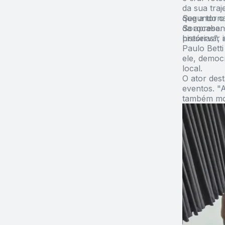
da sua traj
que a torn
Segundo o 
Sorocaba. 
da apresen
histórias",
preservar i
Paulo Bett
ele, democ
local.
O ator des
eventos. "
também mov