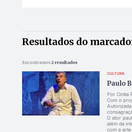
Resultados do marcador
Encontramos
2 resultados
CULTURA
Paulo B
Por Cintia 
Com o propó
Autorizada"
consagraçã
O ator paul
além da int
com a arte