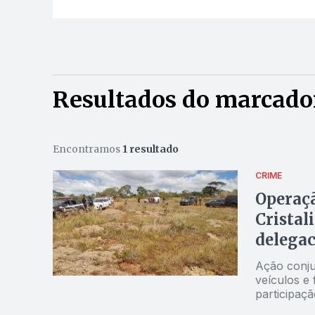
Resultados do marcado
Encontramos
1 resultado
CRIME
Operaçã
Cristal
delegac
Ação conju
veículos e 
participaçã
apoio da Pol