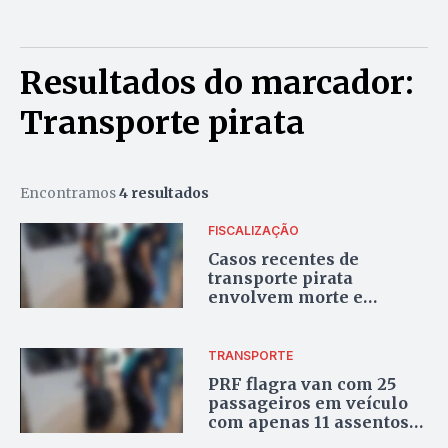
Resultados do marcador:
Transporte pirata
Encontramos
4 resultados
FISCALIZAÇÃO
Casos recentes de
transporte pirata
envolvem morte e
superlotação entre o DF e
o Entorno e preocupa
autoridades
TRANSPORTE
PRF flagra van com 25
passageiros em veículo
com apenas 11 assentos
entre viagens do Entorno