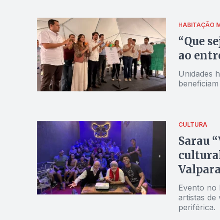
HABITAÇÃO
M
“Que se
ao entr
Unidades h
beneficiam
CULTURA
Sarau “
cultur
Valpara
Evento no P
artistas de
periférica.