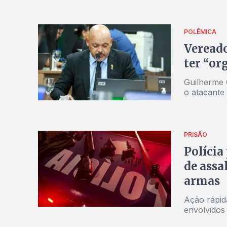
POLÊMICA
Vereado
ter “or
Guilherme 
o atacante 
PRISÃO
Polícia
de assa
armas
Ação rápid
envolvidos