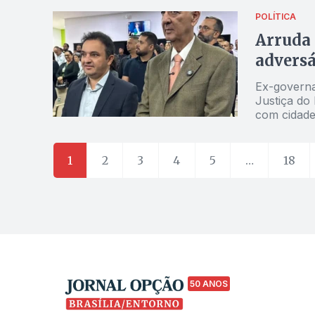
POLÍTICA
Arruda 
adversá
Ex-governa
Justiça do 
com cidade
1
2
3
4
5
…
18
50 ANOS