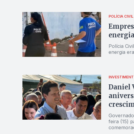
POLÍCIA CIVIL
Empresá
energia
Polícia Civ
energia era
INVESTIMEN
Daniel 
anivers
crescim
Governador
feira (15)
comemoraçã