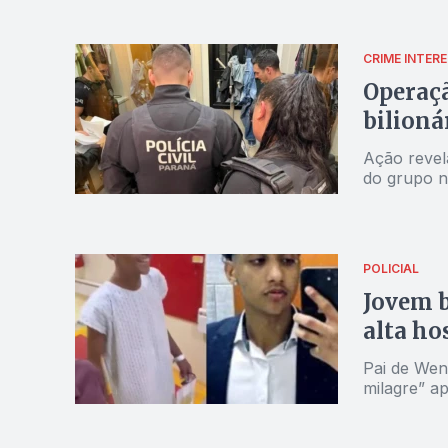
CRIME INTER
Operaçã
bilioná
Ação revel
do grupo n
POLICIAL
Jovem b
alta ho
Pai de Wend
milagre” a