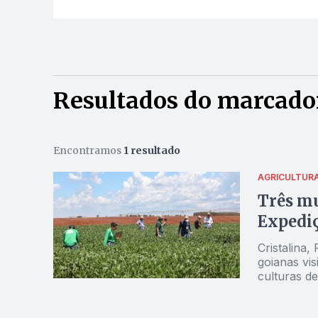
Resultados do marcador
Encontramos
1 resultado
AGRICULTUR
Três mu
Expediç
Cristalina
goianas vis
culturas d
envolvidas