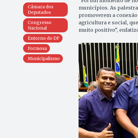
“Foi um momento de nos
Câmara dos
municípios. As palestr
Deputados
promoverem a conexão c
agricultura e social, q
Congresso
Nacional
muito positivo”, enfatiz
Entorno do DF
Formosa
Municipalismo