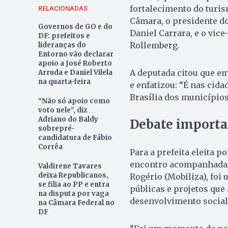
fortalecimento do turi
RELACIONADAS
Câmara, o presidente do 
Governos de GO e do
Daniel Carrara, e o vic
DF: prefeitos e
Rollemberg.
lideranças do
Entorno vão declarar
apoio a José Roberto
A deputada citou que e
Arruda e Daniel Vilela
na quarta-feira
e enfatizou: “É nas cid
Brasília dos municípios
“Não só apoio como
voto nele”, diz
Adriano do Baldy
Debate import
sobrepré-
candidatura de Fábio
Corrêa
Para a prefeita eleita p
encontro acompanhada p
Valdirene Tavares
deixa Republicanos,
Rogério (Mobiliza), foi
se filia ao PP e entra
públicas e projetos qu
na disputa por vaga
desenvolvimento social,
na Câmara Federal no
DF