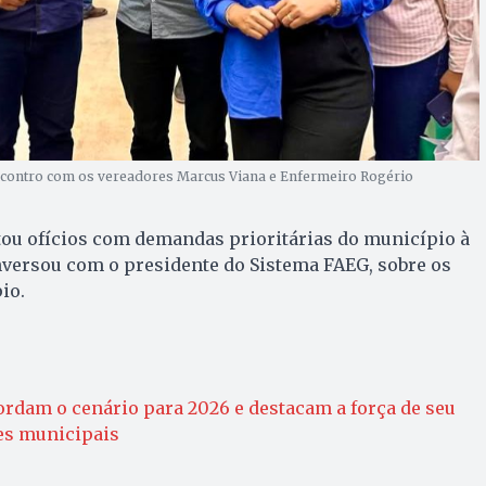
ncontro com os vereadores Marcus Viana e Enfermeiro Rogério
tou ofícios com demandas prioritárias do município à
versou com o presidente do Sistema FAEG, sobre os
io.
ordam o cenário para 2026 e destacam a força de seu
ões municipais