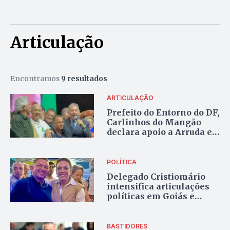
Articulação
Encontramos
9 resultados
ARTICULAÇÃO
Prefeito do Entorno do DF,
Carlinhos do Mangão
declara apoio a Arruda e
defende aliança com
Caiado
POLÍTICA
Delegado Cristiomário
intensifica articulações
políticas em Goiás e
consolida espaço entre
pré-candidatos do AGIR
BASTIDORES