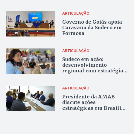
reforçar inclusão na
RIDE-DF
ARTICULAÇÃO
Governo de Goiás apoia
Caravana da Sudeco em
Formosa
ARTICULAÇÃO
Sudeco em ação:
desenvolvimento
regional com estratégia e
inovação
ARTICULAÇÃO
Presidente da AMAB
discute ações
estratégicas em Brasília,
em prol dos municípios
da Ride e Entorno