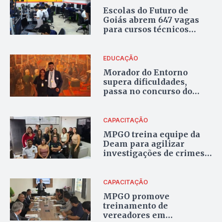
Escolas do Futuro de
Goiás abrem 647 vagas
para cursos técnicos
gratuitos de nível médio
EDUCAÇÃO
Morador do Entorno
supera dificuldades,
passa no concurso do
Itamaraty e se torna novo
diplomata
CAPACITAÇÃO
MPGO treina equipe da
Deam para agilizar
investigações de crimes
contra mulheres, em
Águas Lindas de Goiás
CAPACITAÇÃO
MPGO promove
treinamento de
vereadores em