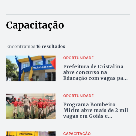
Capacitação
Encontramos
16 resultados
OPORTUNIDADE
Prefeitura de Cristalina
abre concurso na
Educação com vagas para
todos os níveis e salários
de até R$ 5,1 mil
OPORTUNIDADE
Programa Bombeiro
Mirim abre mais de 2 mil
vagas em Goiás e
contempla cidades do
Entorno do DF
CAPACITAÇÃO