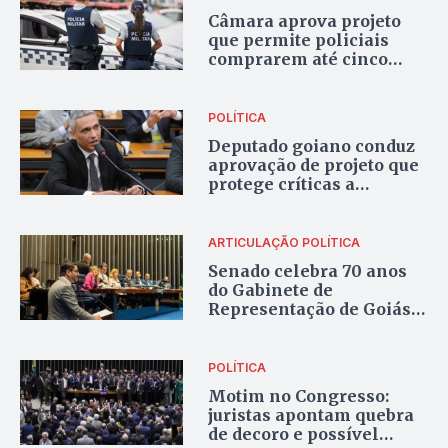
Câmara aprova projeto
que permite policiais
comprarem até cinco
armas restritas,
incluindo fuzis
POLÍTICA
Deputado goiano conduz
aprovação de projeto que
protege críticas a
autoridades, em meio a
ataques já feitos por ele
contra ministros do STF
ARTICULAÇÃO POLÍTICA
Senado celebra 70 anos
do Gabinete de
Representação de Goiás
em Brasília com
lançamento de livro
POLÍTICA
Motim no Congresso:
juristas apontam quebra
de decoro e possível