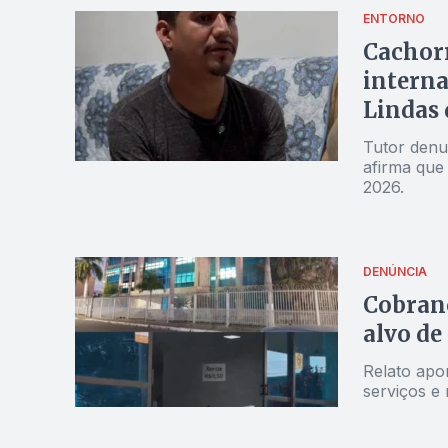
ENTORNO
Cachorr
interna
Lindas 
Tutor denun
afirma que
2026.
DENÚNCIA
Cobranç
alvo de
Relato apo
serviços e 