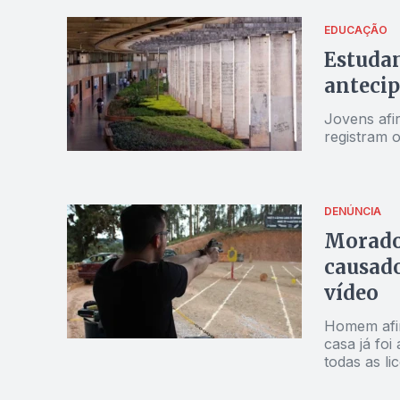
EDUCAÇÃO
Estuda
antecip
Jovens afi
registram 
DENÚNCIA
Morador
causado
vídeo
Homem afir
casa já foi
todas as li