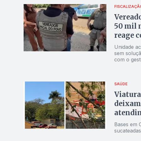
FISCALIZAÇÃ
Vereado
50 mil 
reage c
Unidade ac
sem soluçã
com o gest
SAÚDE
Viatur
deixam
atendi
Bases em C
sucateadas