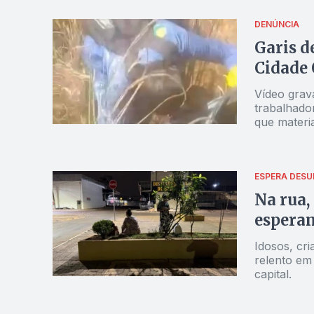
DENÚNCIA
Garis d
Cidade 
Vídeo grav
trabalhado
que materi
ESPERA DES
Na rua,
espera
Idosos, cr
relento em
capital.