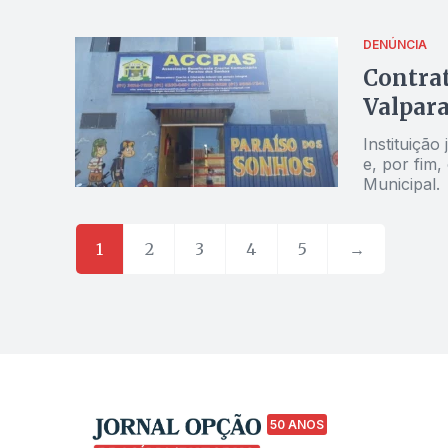
DENÚNCIA
Contrat
Valpara
Instituiçã
e, por fim
Municipal.
1
2
3
4
5
→
50 ANOS