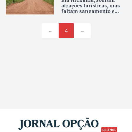
Em Alexânia, sobram
atrações turísticas, mas
faltam saneamento e
infraestrutura
←
4
→
50 ANOS