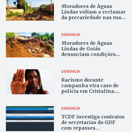
Moradores de Águas
Lindas voltam a reclamar
da precariedade nas ruas
do Setor 11
DENÚNCIA
Moradores de Águas
Lindas de Goiás
denunciam condições
precárias de alguns
bairros
DENÚNCIA
Racismo durante
campanha vira caso de
polícia em Cristalina.
Confira os áudios e prints
DENÚNCIA
TCDF investiga contratos
de secretarias do GDF
com repasses