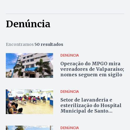
Denúncia
Encontramos
50 resultados
DENÚNCIA
Operação do MPGO mira
vereadores de Valparaíso;
nomes seguem em sigilo
DENÚNCIA
Setor de lavanderia e
esterilização do Hospital
Municipal de Santo
Antônio do Descoberto é
interditado pela
Vigilância Sanitária
DENÚNCIA