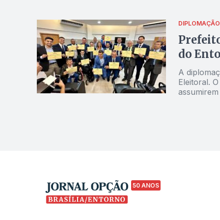
aos seus 
DIPLOMAÇÃO
Prefeit
do Ent
A diplomaçã
Eleitoral.
assumirem 
vereadores
Formosa
50 ANOS