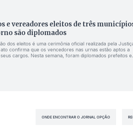
mandatos
os e vereadores eleitos de três município
orno são diplomados
o dos eleitos é uma cerimônia oficial realizada pela Justiç
 O ato confirma que os vencedores nas urnas estão aptos a
seus cargos. Nesta semana, foram diplomados prefeitos e
 em Santo Antônio do Descoberto, Cidade Ocidental e
ONDE ENCONTRAR O JORNAL OPÇÃO
RE