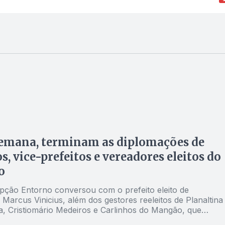
semana, terminam as diplomações de
os, vice-prefeitos e vereadores eleitos do
o
pção Entorno conversou com o prefeito eleito de
 Marcus Vinicius, além dos gestores reeleitos de Planaltina
 Cristiomário Medeiros e Carlinhos do Mangão, que
bre a cerimônia de diplomação e expectativas em relação