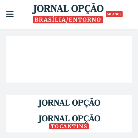
50 ANOS
TOCANTINS