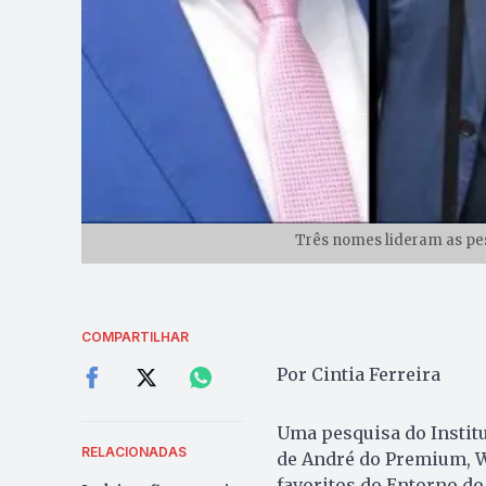
Três nomes lideram as pes
COMPARTILHAR
Por Cintia Ferreira
Uma pesquisa do Instit
RELACIONADAS
de André do Premium, W
favoritos do Entorno do