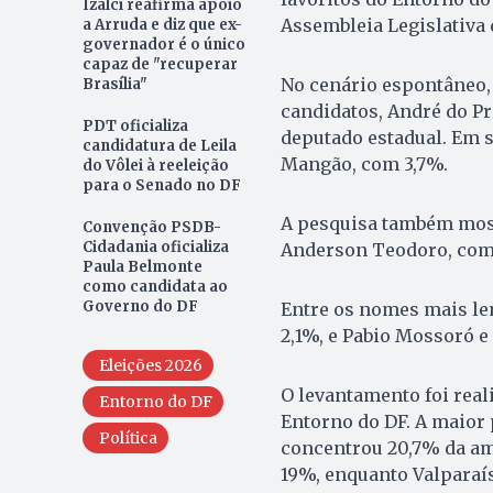
Izalci reafirma apoio
Assembleia Legislativa 
a Arruda e diz que ex-
governador é o único
capaz de "recuperar
No cenário espontâneo, 
Brasília"
candidatos, André do P
PDT oficializa
deputado estadual. Em 
candidatura de Leila
Mangão, com 3,7%.
do Vôlei à reeleição
para o Senado no DF
A pesquisa também mostr
Convenção PSDB-
Cidadania oficializa
Anderson Teodoro, com 
Paula Belmonte
como candidata ao
Governo do DF
Entre os nomes mais le
2,1%, e Pabio Mossoró e
Eleições 2026
O levantamento foi real
Entorno do DF
Entorno do DF. A maior p
Política
concentrou 20,7% da am
19%, enquanto Valparaís