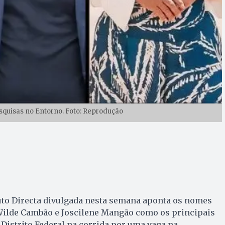
quisas no Entorno. Foto: Reprodução
uto Directa divulgada nesta semana aponta os nomes
ilde Cambão e Joscilene Mangão como os principais
 Distrito Federal na corrida por uma vaga na